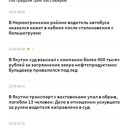
Пострадали трое пассажиров
10:21 06.02
В Нерюнгринском районе водитель автобуса
оказался зажат в кабине после столкновения с
большегрузом
11:02 03.02
1
В Якутии суд взыскал с компании более 400 тысяч
рублей за загрязнение озера нефтепродуктами:
Бульдозер провалился под лед
12:35 26.01
В Якутии транспорт с вахтовиками упал в обрыв,
погибли 13 человек: Дело в отношении уснувшего
за рулем водителя направлено в суд
11:22 21.10