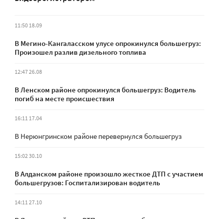
11:50 18.09
В Мегино-Кангаласском улусе опрокинулся большегруз:
Произошел разлив дизельного топлива
12:47 26.08
В Ленском районе опрокинулся большегруз: Водитель
погиб на месте происшествия
16:11 17.04
В Нерюнгринском районе перевернулся большегруз
15:02 30.10
В Алданском районе произошло жесткое ДТП с участием
большегрузов: Госпитализирован водитель
14:11 27.10