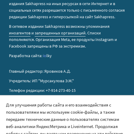
издания Sakhapress на иных ресурсах в сети Интернет и в
социальных сетях разрешается только с письменного согласия
редакции Sakhapress и гиперссылкой на сайт Sakhapress.
В сетевом издании Sakhapress возможны упоминания
иноагентов
и
запрещенных организаций
. Списки
пополняются. Организация Metа, ее продукты Instagram и
Facebook запрещены в РФ за экстремизм.
Разработка сайта:
io
lky
Главный редактор: Яровиков А.Д.
Учредитель: ИП "Мурсакулова Э.М."
Телефон редакции: +7-914-273-40-15
E-mail редакции: sakhapress@mail.ru
Для улучшения работы сайта и его взаимодействия с
пользователями мы используем cookie-файлы, а также
Правила сайта
передаем технические данные о пользователях системам
Политика обработки персональных данных
веб-аналитики ЯндексМетрика и Liveinternet. Продолжая
работу с сайтом, вы даете нам разрешение на эти действия.