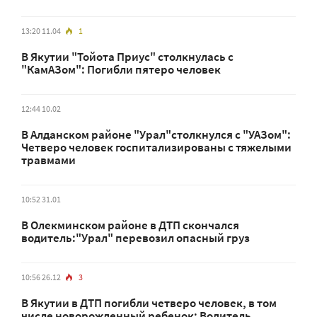
13:20 11.04
1
В Якутии "Тойота Приус" столкнулась с
"КамАЗом": Погибли пятеро человек
12:44 10.02
В Алданском районе "Урал"столкнулся с "УАЗом":
Четверо человек госпитализированы с тяжелыми
травмами
10:52 31.01
В Олекминском районе в ДТП скончался
водитель:"Урал" перевозил опасный груз
10:56 26.12
3
В Якутии в ДТП погибли четверо человек, в том
числе новорожденный ребенок: Водитель