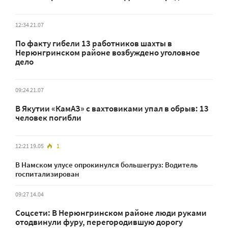
12:34 21.07
По факту гибели 13 работников шахты в
Нерюнгринском районе возбуждено уголовное
дело
09:24 21.07
В Якутии «КамАЗ» с вахтовиками упал в обрыв: 13
человек погибли
12:21 19.05
1
В Намском улусе опрокинулся большегруз: Водитель
госпитализирован
09:27 14.04
Соцсети: В Нерюнгринском районе люди руками
отодвинули фуру, перегородившую дорогу