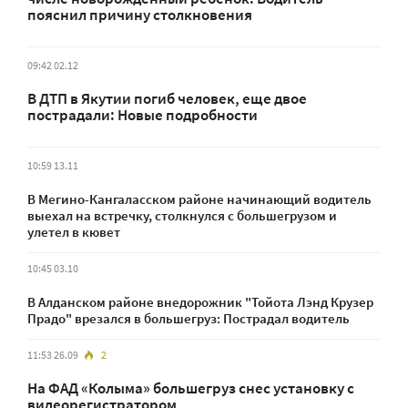
пояснил причину столкновения
09:42 02.12
В ДТП в Якутии погиб человек, еще двое
пострадали: Новые подробности
10:59 13.11
В Мегино-Кангаласском районе начинающий водитель
выехал на встречку, столкнулся с большегрузом и
улетел в кювет
10:45 03.10
В Алданском районе внедорожник "Тойота Лэнд Крузер
Прадо" врезался в большегруз: Пострадал водитель
11:53 26.09
2
На ФАД «Колыма» большегруз снес установку с
видеорегистратором