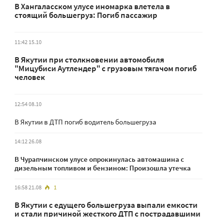
В Хангаласском улусе иномарка влетела в
стоящий большегруз: Погиб пассажир
11:42 15.10
В Якутии при столкновении автомобиля
"Мицубиси Аутлендер" с грузовым тягачом погиб
человек
12:54 08.10
В Якутии в ДТП погиб водитель большегруза
14:12 26.08
В Чурапчинском улусе опрокинулась автомашина с
дизельным топливом и бензином: Произошла утечка
16:58 21.08
1
В Якутии с едущего большегруза выпали емкости
и стали причиной жесткого ДТП с пострадавшими