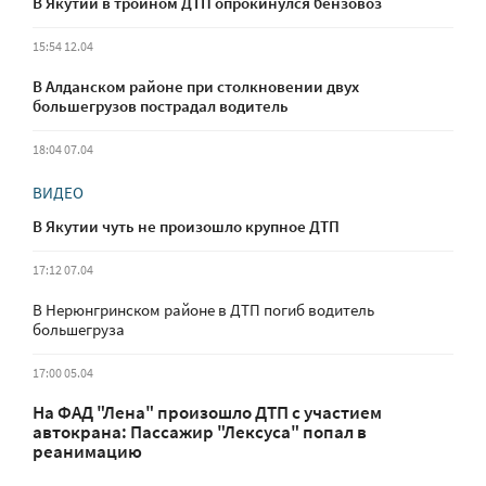
В Якутии в тройном ДТП опрокинулся бензовоз
15:54 12.04
В Алданском районе при столкновении двух
большегрузов пострадал водитель
18:04 07.04
ВИДЕО
В Якутии чуть не произошло крупное ДТП
17:12 07.04
В Нерюнгринском районе в ДТП погиб водитель
большегруза
17:00 05.04
На ФАД "Лена" произошло ДТП с участием
автокрана: Пассажир "Лексуса" попал в
реанимацию