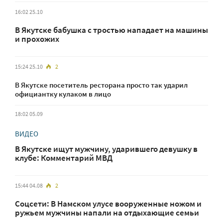
16:02 25.10
В Якутске бабушка с тростью нападает на машины
и прохожих
15:24 25.10
2
В Якутске посетитель ресторана просто так ударил
официантку кулаком в лицо
18:02 05.09
ВИДЕО
В Якутске ищут мужчину, ударившего девушку в
клубе: Комментарий МВД
15:44 04.08
2
Соцсети: В Намском улусе вооруженные ножом и
ружьем мужчины напали на отдыхающие семьи