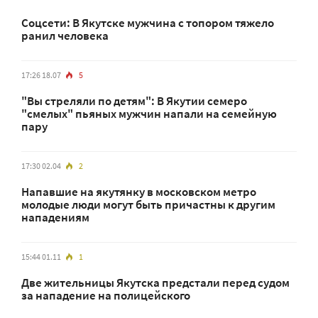
Соцсети: В Якутске мужчина с топором тяжело
ранил человека
17:26 18.07
5
"Вы стреляли по детям": В Якутии семеро
"смелых" пьяных мужчин напали на семейную
пару
17:30 02.04
2
Напавшие на якутянку в московском метро
молодые люди могут быть причастны к другим
нападениям
15:44 01.11
1
Две жительницы Якутска предстали перед судом
за нападение на полицейского