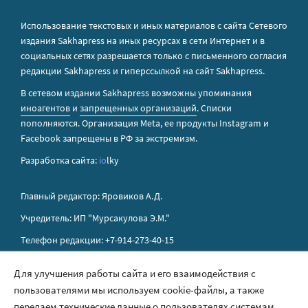
Использование текстовых и иных материалов с сайта Сетевого
издания Sakhapress на иных ресурсах в сети Интернет и в
социальных сетях разрешается только с письменного согласия
редакции Sakhapress и гиперссылкой на сайт Sakhapress.
В сетевом издании Sakhapress возможны упоминания
иноагентов
и
запрещенных организаций
. Списки
пополняются. Организация Metа, ее продукты Instagram и
Facebook запрещены в РФ за экстремизм.
Разработка сайта:
io
lky
Главный редактор: Яровиков А.Д.
Учредитель: ИП "Мурсакулова Э.М."
Телефон редакции: +7-914-273-40-15
E-mail редакции: sakhapress@mail.ru
Для улучшения работы сайта и его взаимодействия с
пользователями мы используем cookie-файлы, а также
Правила сайта
передаем технические данные о пользователях системам