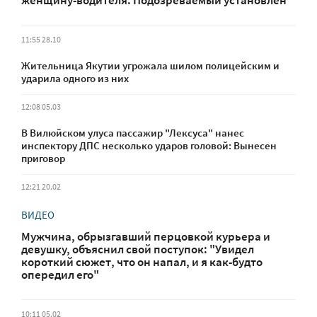
женщину-водителя: Подозреваемый установлен
11:55 28.10
Жительница Якутии угрожала шилом полицейским и
ударила одного из них
12:08 05.03
В Вилюйском улуса пассажир "Лексуса" нанес
инспектору ДПС несколько ударов головой: Вынесен
приговор
12:21 20.02
ВИДЕО
Мужчина, обрызгавший перцовкой курьера и
девушку, объяснил свой поступок: "Увидел
короткий сюжет, что он напал, и я как-будто
опередил его"
10:11 05.02