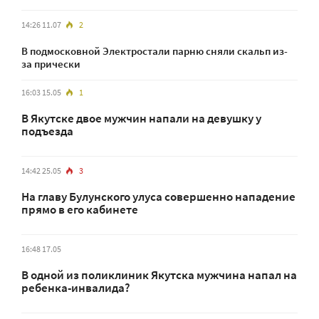
14:26 11.07
2
В подмосковной Электростали парню сняли скальп из-
за прически
16:03 15.05
1
В Якутске двое мужчин напали на девушку у
подъезда
14:42 25.05
3
На главу Булунского улуса совершенно нападение
прямо в его кабинете
16:48 17.05
В одной из поликлиник Якутска мужчина напал на
ребенка-инвалида?