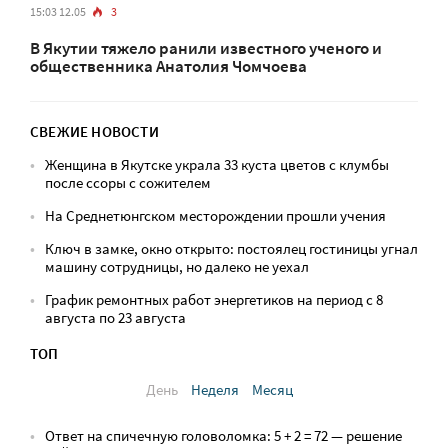
15:03 12.05
3
В Якутии тяжело ранили известного ученого и
общественника Анатолия Чомчоева
СВЕЖИЕ НОВОСТИ
Женщина в Якутске украла 33 куста цветов с клумбы
после ссоры с сожителем
На Среднетюнгском месторождении прошли учения
Ключ в замке, окно открыто: постоялец гостиницы угнал
машину сотрудницы, но далеко не уехал
График ремонтных работ энергетиков на период с 8
августа по 23 августа
ТОП
День
Неделя
Месяц
Ответ на спичечную головоломка: 5 + 2 = 72 — решение