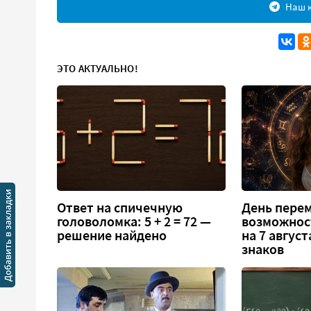
Наш к
ЭТО АКТУАЛЬНО!
Ответ на спичечную
День перем
головоломка: 5 + 2 = 72 —
возможнос
решение найдено
на 7 август
знаков