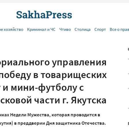
ое хозяйство
Криминал и ЧС
Чтиво
Столица
Спорт
Все о пра
ориального управления
победу в товарищеских
 и мини-футболу с
ковой части г. Якутска
ках Недели Мужества, которая проводится в
кутия) в преддверии Дня защитника Отечества.