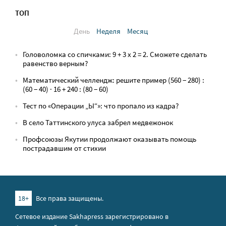
ТОП
День
Неделя
Месяц
Головоломка со спичками: 9 + 3 х 2 = 2. Сможете сделать
равенство верным?
Математический челлендж: решите пример (560 − 280) :
(60 − 40) · 16 + 240 : (80 − 60)
Тест по «Операции „Ы“»: что пропало из кадра?
В село Таттинского улуса забрел медвежонок
Профсоюзы Якутии продолжают оказывать помощь
пострадавшим от стихии
18+
Все права защищены.
Сетевое издание Sakhapress зарегистрировано в