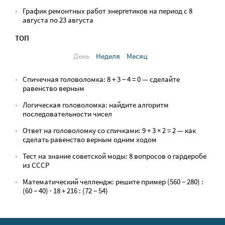
График ремонтных работ энергетиков на период с 8
августа по 23 августа
ТОП
День
Неделя
Месяц
Спичечная головоломка: 8 + 3 − 4 = 0 — сделайте
равенство верным
Логическая головоломка: найдите алгоритм
последовательности чисел
Ответ на головоломку со спичками: 9 + 3 × 2 = 2 — как
сделать равенство верным одним ходом
Тест на знание советской моды: 8 вопросов о гардеробе
из СССР
Математический челлендж: решите пример (560 − 280) :
(60 − 40) · 18 + 216 : (72 − 54)