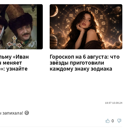
льму «Иван
Гороскоп на 6 августа: что
ч меняет
звёзды приготовили
»: узнайте
каждому знаку зодиака
19:37 10.09.24
ы запихала! 😅
0