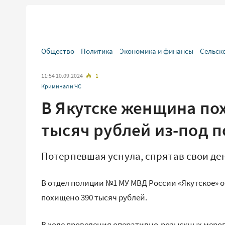
Общество
Политика
Экономика и финансы
Сельск
11:54 10.09.2024
1
Криминал и ЧС
В Якутске женщина пох
тысяч рублей из-под 
Потерпевшая уснула, спрятав свои де
В отдел полиции №1 МУ МВД России «Якутское» о
похищено 390 тысяч рублей.
В ходе проведения оперативно-розыскных меро