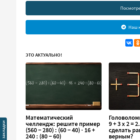
Посмотре
Наш к
ЭТО АКТУАЛЬНО!
Математический
Головоломк
челлендж: решите пример
9 + 3 х 2 =
(560 − 280) : (60 − 40) · 16 +
сделать ра
240 : (80 − 60)
верным?