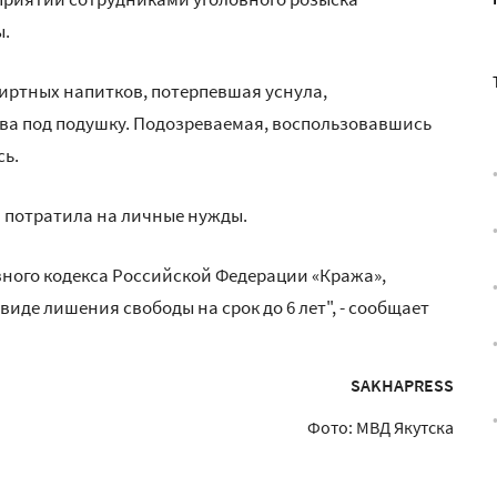
ы.
пиртных напитков, потерпевшая уснула,
ва под подушку. Подозреваемая, воспользовавшись
сь.
 потратила на личные нужды.
ловного кодекса Российской Федерации «Кража»,
иде лишения свободы на срок до 6 лет", - сообщает
SAKHAPRESS
Фото: МВД Якутска