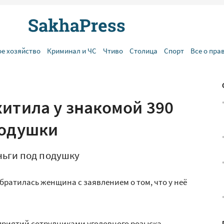
ое хозяйство
Криминал и ЧС
Чтиво
Столица
Спорт
Все о пра
итила у знакомой 390
подушки
ньги под подушку
братилась женщина с заявлением о том, что у неё
приятий сотрудниками уголовного розыска