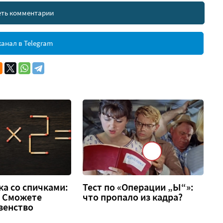
ть комментарии
анал в Telegram
а со спичками:
Тест по «Операции „Ы“»:
 2. Сможете
что пропало из кадра?
венство