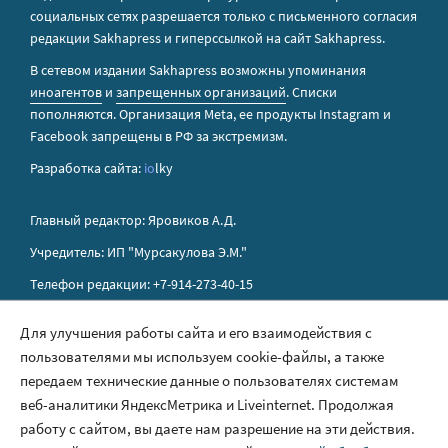
социальных сетях разрешается только с письменного согласия
редакции Sakhapress и гиперссылкой на сайт Sakhapress.
В сетевом издании Sakhapress возможны упоминания
иноагентов
и
запрещенных организаций
. Списки
пополняются. Организация Metа, ее продукты Instagram и
Facebook запрещены в РФ за экстремизм.
Разработка сайта:
io
lky
Главный редактор: Яровиков А.Д.
Учредитель: ИП "Мурсакулова Э.М."
Телефон редакции: +7-914-273-40-15
E-mail редакции: sakhapress@mail.ru
Для улучшения работы сайта и его взаимодействия с
пользователями мы используем cookie-файлы, а также
Правила сайта
передаем технические данные о пользователях системам
Политика обработки персональных данных
веб-аналитики ЯндексМетрика и Liveinternet. Продолжая
работу с сайтом, вы даете нам разрешение на эти действия.
Размещение рекламы