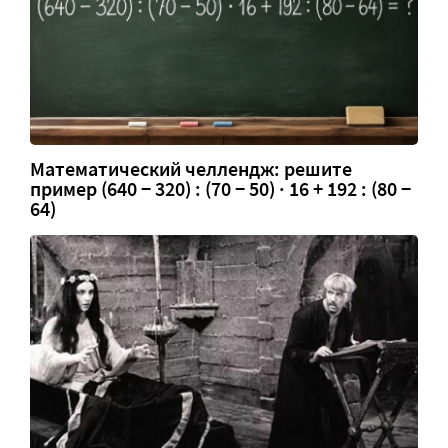
Математический челлендж: решите
пример (640 − 320) : (70 − 50) · 16 + 192 : (80 −
64)