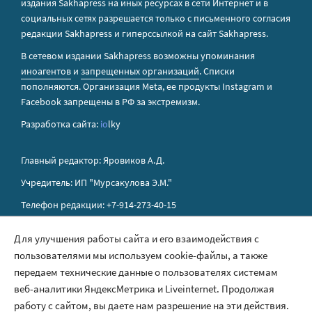
издания Sakhapress на иных ресурсах в сети Интернет и в
социальных сетях разрешается только с письменного согласия
редакции Sakhapress и гиперссылкой на сайт Sakhapress.
В сетевом издании Sakhapress возможны упоминания
иноагентов
и
запрещенных организаций
. Списки
пополняются. Организация Metа, ее продукты Instagram и
Facebook запрещены в РФ за экстремизм.
Разработка сайта:
io
lky
Главный редактор: Яровиков А.Д.
Учредитель: ИП "Мурсакулова Э.М."
Телефон редакции: +7-914-273-40-15
E-mail редакции: sakhapress@mail.ru
Для улучшения работы сайта и его взаимодействия с
пользователями мы используем cookie-файлы, а также
Правила сайта
передаем технические данные о пользователях системам
Политика обработки персональных данных
веб-аналитики ЯндексМетрика и Liveinternet. Продолжая
работу с сайтом, вы даете нам разрешение на эти действия.
Размещение рекламы