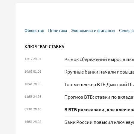
Общество
Политика
Экономика и финансы
Сельск
КЛЮЧЕВАЯ СТАВКА
Рынок сбережений вырос в ию
12:17 29.07
Крупные банки начали повышат
10:03 01.06
Топ-менеджер ВТБ Дмитрий Пь
10:41 28.05
Прогноз ВТБ: ставки по вклад
11:53 24.03
В ВТБ рассказали, как ключев
09:01 28.10
Банк России повысил ключевую
16:51 28.02