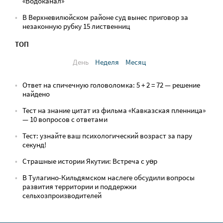
«Водоканал»
В Верхневилюйском районе суд вынес приговор за
незаконную рубку 15 лиственниц
ТОП
День
Неделя
Месяц
Ответ на спичечную головоломка: 5 + 2 = 72 — решение
найдено
Тест на знание цитат из фильма «Кавказская пленница»
— 10 вопросов с ответами
Тест: узнайте ваш психологический возраст за пару
секунд!
Страшные истории Якутии: Встреча с yөр
В Тулагино-Кильдямском наслеге обсудили вопросы
развития территории и поддержки
сельхозпроизводителей