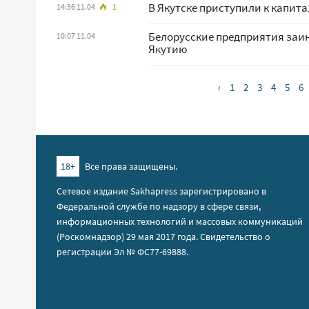
В Якутске приступили к капит
14:36 11.04
1
Белорусские предприятия заин
10:07 11.04
Якутию
‹
1
2
3
4
5
6
18+
Все права защищены.
Сетевое издание Sakhapress зарегистрировано в
Федеральной службе по надзору в сфере связи,
информационных технологий и массовых коммуникаций
(Роскомнадзор) 29 мая 2017 года. Свидетельство о
регистрации Эл № ФС77-69888.