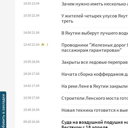
Зачем нужно иметь несколько 
10:55 23.04
У жителей четырех улусов Яку
10:30 22.04
треть
В Якутии выберут лучшего вод
14:06 21.04
Проводники "Железных дорог Я
12:43 21.04
1
пассажирам гарантирован"
Закрыты все ледовые переправ
10:09 18.04
Начата сборка коффердамов д
18:34 17.04
На реке Лене в Якутии закрыл
14:42 17.04
Строители Ленского моста гото
10:38 17.04
Новая техника готовится к вы
15:46 16.04
Суда на воздушной подушке н
09:20 16.04
Бестяхом с 18 апреля