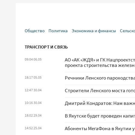
Общество
Политика
Экономика и финансы
Сельск
ТРАНСПОРТ И СВЯЗЬ
АО «АК «ЖДЯ» и ГК Нацпроект
09:04 06.05
проекта строительства железн
Речники Ленского пароходств
18:17 05.05
Строители Ленского моста гот
12:47 30.04
Дмитрий Кондратов: Нам важн
10:16 30.04
В Якутске будет проведен капи
18:02 29.04
Абоненты МегаФона в Якутии 
14:52 25.04