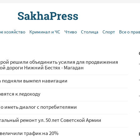
ое хозяйство
Криминал и ЧС
Чтиво
Столица
Спорт
Все о пра
строй решили объединить усилия для продвижения
ой дороги Нижний Бестях - Магадан
а подняли вымпел навигации
овятся к ледоходу
о иметь диалог с потребителями
тальный ремонт ул. 50 лет Советской Армии
увеличили трафик на 20%