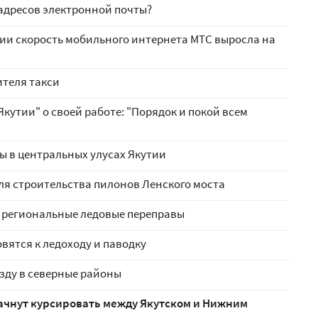
адресов электронной почты?
тии скорость мобильного интернета МТС выросла на
ителя такси
кутии" о своей работе: "Порядок и покой всем
ы в центральных улусах Якутии
ля строительства пилонов Ленского моста
и региональные ледовые переправы
вятся к ледоходу и паводку
езду в северные районы
ачнут курсировать между Якутском и Нижним