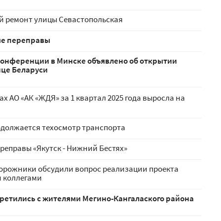
й ремонт улицы Севастопольская
ые переправы
конференции в Минске объявлено об открытии
ице Беларуси
х АО «АК «ЖДЯ» за 1 квартал 2025 года выросла на
одолжается техосмотр транспорта
реправы «Якутск - Нижний Бестях»
дорожники обсудили вопрос реализации проекта
и коллегами
третились с жителями Мегино-Кангалаского района