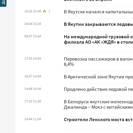
В Якутске начался капитальны
16:29 15.04
1
В Якутии закрываются ледов
16:04 15.04
На международной грузовой 
08:57 15.04
филиала АО «АК «ЖДЯ» в стол
Перевозка пассажиров в вагона
17:55 14.04
8,4%
В Арктической зоне Якутии пр
16:57 14.04
Продлено действие ледовой пе
14:48 14.04
В Белоруси якутские железно
17:32 11.04
Джалинда – Мохэ с китайским
Строители Ленского моста вс
14:44 11.04