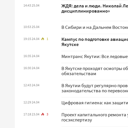
ЖДЯ: дела и люди. Николай Ле
14:43 25.04
дисциплинированно»
В Сибири и на Дальнем Восток
10:53 25.04
Кампус по подготовке авиаци
19:15 24.04
1
Якутске
Минтранс Якутии: Все ледовые
16:35 24.04
В Якутске проходят осмотры о
16:30 24.04
обязательствам
В Якутии будут регулярно про
12:43 24.04
законодательства по перевозк
Цифровая гигиена: как защити
12:29 24.04
Проект капитального ремонта 
17:18 23.04
3
госэкспертизу