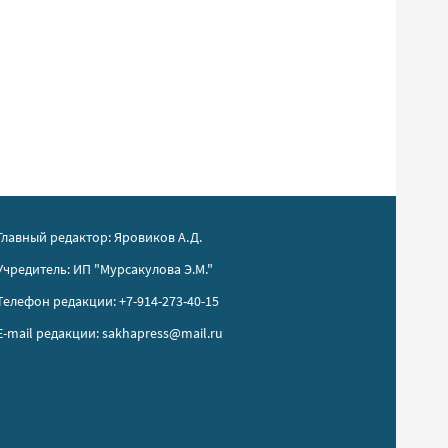
Главный редактор: Яровиков А.Д.
Учредитель: ИП "Мурсакулова Э.М."
Телефон редакции: +7-914-273-40-15
E-mail редакции: sakhapress@mail.ru