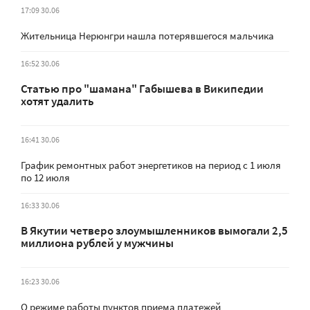
17:09 30.06
Жительница Нерюнгри нашла потерявшегося мальчика
16:52 30.06
Статью про "шамана" Габышева в Википедии
хотят удалить
16:41 30.06
График ремонтных работ энергетиков на период с 1 июля
по 12 июля
16:33 30.06
В Якутии четверо злоумышленников вымогали 2,5
миллиона рублей у мужчины
16:23 30.06
О режиме работы пунктов приема платежей