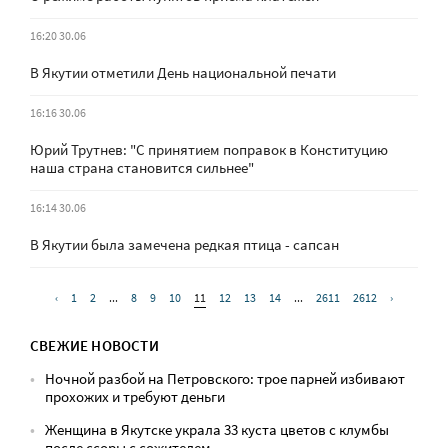
16:20 30.06
В Якутии отметили День национальной печати
16:16 30.06
Юрий Трутнев: "С принятием поправок в Конституцию
наша страна становится сильнее"
16:14 30.06
В Якутии была замечена редкая птица - сапсан
‹
1
2
...
8
9
10
11
12
13
14
...
2611
2612
›
СВЕЖИЕ НОВОСТИ
Ночной разбой на Петровского: трое парней избивают
прохожих и требуют деньги
Женщина в Якутске украла 33 куста цветов с клумбы
после ссоры с сожителем