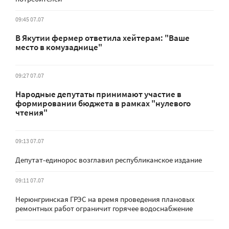
09:45 07.07
В Якутии фермер ответила хейтерам: "Ваше
место в комузаднице"
09:27 07.07
Народные депутаты принимают участие в
формировании бюджета в рамках "нулевого
чтения"
09:13 07.07
Депутат-единорос возглавил республиканское издание
09:11 07.07
Нерюнгринская ГРЭС на время проведения плановых
ремонтных работ ограничит горячее водоснабжение