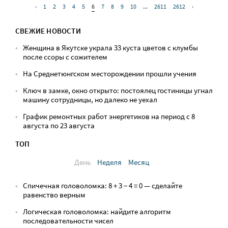
‹
1
2
3
4
5
6
7
8
9
10
...
2611
2612
›
СВЕЖИЕ НОВОСТИ
Женщина в Якутске украла 33 куста цветов с клумбы
после ссоры с сожителем
На Среднетюнгском месторождении прошли учения
Ключ в замке, окно открыто: постоялец гостиницы угнал
машину сотрудницы, но далеко не уехал
График ремонтных работ энергетиков на период с 8
августа по 23 августа
ТОП
День
Неделя
Месяц
Спичечная головоломка: 8 + 3 − 4 = 0 — сделайте
равенство верным
Логическая головоломка: найдите алгоритм
последовательности чисел