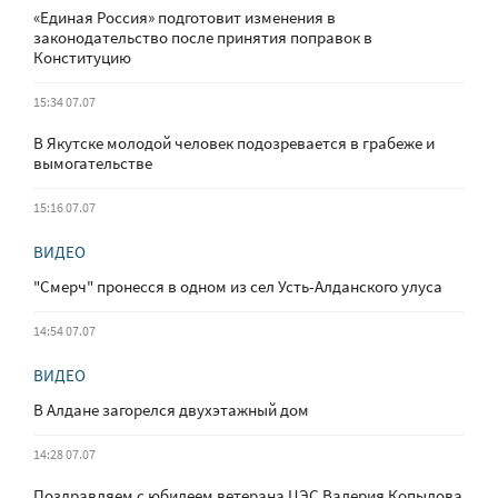
«Единая Россия» подготовит изменения в
законодательство после принятия поправок в
Конституцию
15:34 07.07
В Якутске молодой человек подозревается в грабеже и
вымогательстве
15:16 07.07
ВИДЕО
"Смерч" пронесся в одном из сел Усть-Алданского улуса
14:54 07.07
ВИДЕО
В Алдане загорелся двухэтажный дом
14:28 07.07
Поздравляем с юбилеем ветерана ЦЭС Валерия Копылова