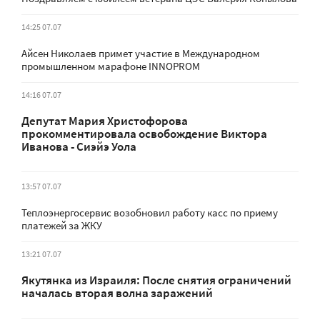
14:25 07.07
Айсен Николаев примет участие в Международном
промышленном марафоне INNOPROM
14:16 07.07
Депутат Мария Христофорова
прокомментировала освобождение Виктора
Иванова - Сиэйэ Уола
13:57 07.07
Теплоэнергосервис возобновил работу касс по приему
платежей за ЖКУ
13:21 07.07
Якутянка из Израиля: После снятия ограничений
началась вторая волна заражений