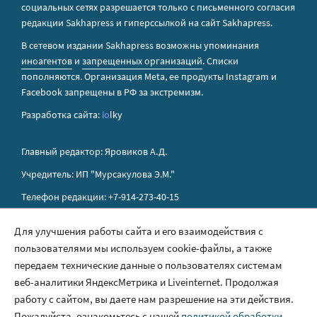
социальных сетях разрешается только с письменного согласия
редакции Sakhapress и гиперссылкой на сайт Sakhapress.
В сетевом издании Sakhapress возможны упоминания
иноагентов
и
запрещенных организаций
. Списки
пополняются. Организация Metа, ее продукты Instagram и
Facebook запрещены в РФ за экстремизм.
Разработка сайта:
io
lky
Главный редактор: Яровиков А.Д.
Учредитель: ИП "Мурсакулова Э.М."
Телефон редакции: +7-914-273-40-15
E-mail редакции: sakhapress@mail.ru
Для улучшения работы сайта и его взаимодействия с
пользователями мы используем cookie-файлы, а также
Правила сайта
передаем технические данные о пользователях системам
Политика обработки персональных данных
веб-аналитики ЯндексМетрика и Liveinternet. Продолжая
работу с сайтом, вы даете нам разрешение на эти действия.
Размещение рекламы
Пожалуйста, ознакомьтесь с нашей
политикой обработки