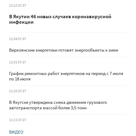
12:12 07.07
В Якутии 46 новых случаев коронавирусной
инфекции
11:54 07.07
Верхоянские энергетики готовят энергообъекты к зиме
11:51 07.07
График ремонтных работ энергетиков на период с 7 июля
по 18 июля
11:33 07.07
В Якутске утверждена схема движения грузового
автотранспорта массой более 3,5 тонн
11:11 07.07
ВИДЕО